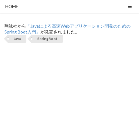
HOME
弊社代表執筆の書籍が発売されました
翔泳社から
「Javaによる高速Webアプリケーション開発のための
Spring Boot入門」
が発売されました。
Java
SpringBoot