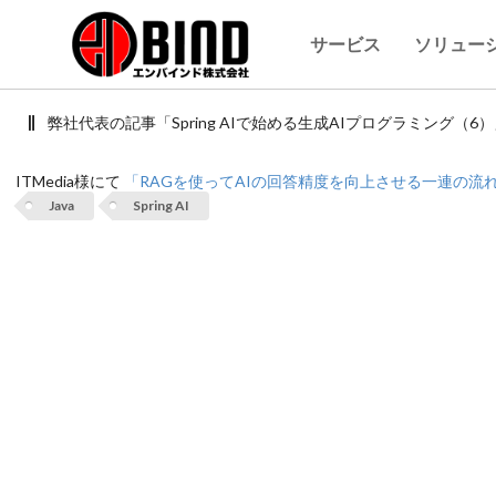
サービス
ソリュー
弊社代表の記事「Spring AIで始める生成AIプログラミング（
ITMedia様にて
「RAGを使ってAIの回答精度を向上させる一連の流れを、
Java
Spring AI